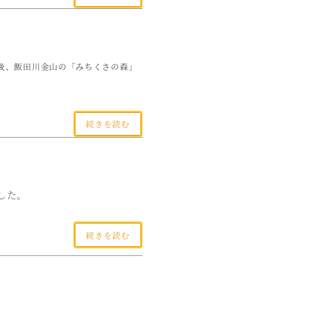
た後、飯田川金山の「みちくさの森」
続きを読む
した。
続きを読む