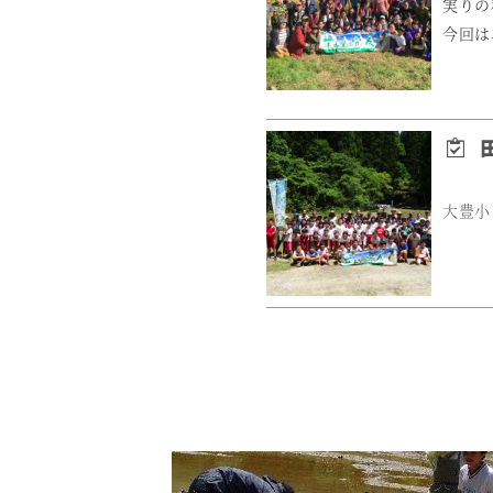
実りの
今回は
田
大豊小