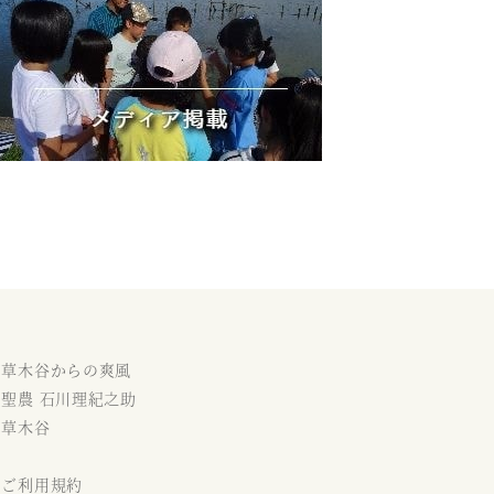
草木谷からの爽風
聖農 石川理紀之助
草木谷
ご利用規約