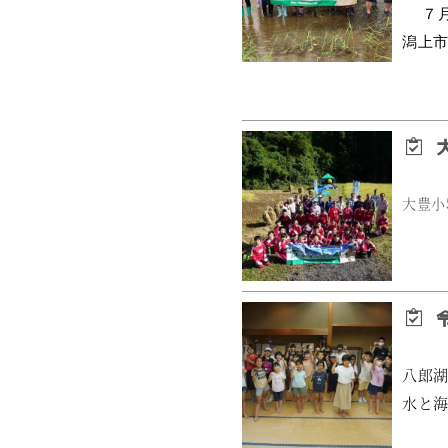
 　７月25日、ＮＰＯ法人草木谷を守る会主催の「ねじ米プロジェクト」生きもの観察編が行われ、
大
大豊小
令
八郎
水と