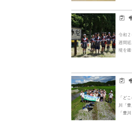
令
令和２
週間延
境を確
令
「どこ
川「豊
「豊川