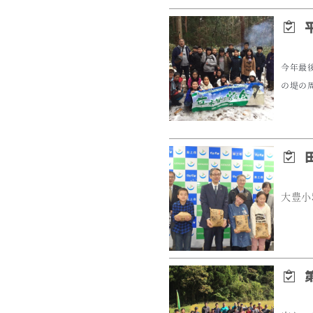
平
今年最
の堤の
田
大豊小
第