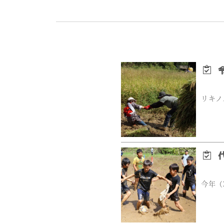
令
リキノ
代
今年（