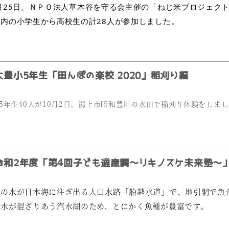
豊小5年生「田んぼの楽校 2020」稲刈り編
5年生40人が10月2日、潟上市昭和豊川の水田で稲刈り体験をしま
和2年度「第4回子ども適産調～リキノスケ未来塾～
湖の水が日本海に注ぎ出る人口水路「船越水道」で、地引網で魚
海水が混ざりあう汽水湖のため、とにかく魚種が豊富です。