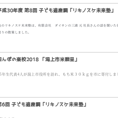
成30年度 第8回 子ども適産調「リキノスケ未来塾」
後のリキノスケ未来塾は、有限会社 ダイサンの三浦 元 社長さんの話を聞い
周りの散策しました。
んぼの楽校2018 「潟上市米贈呈」
5年生代表4人が潟上市役所を訪れ、もち米３０ｋｇを市に寄付しま
6回 子ども適産調「リキノスケ未来塾」