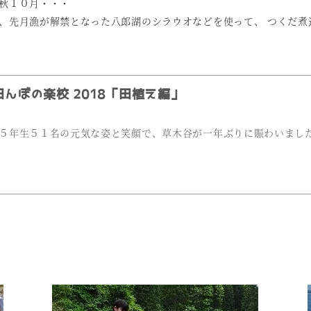
秋１０月・・・
、先月漁が解禁となった八郎湖のシラウオなどを使って、
つくだ煮
んぼの楽校 2018「田植え編」
５年生５１名の元気な姿と笑顔で、草木谷が一年ぶりに賑わいまし