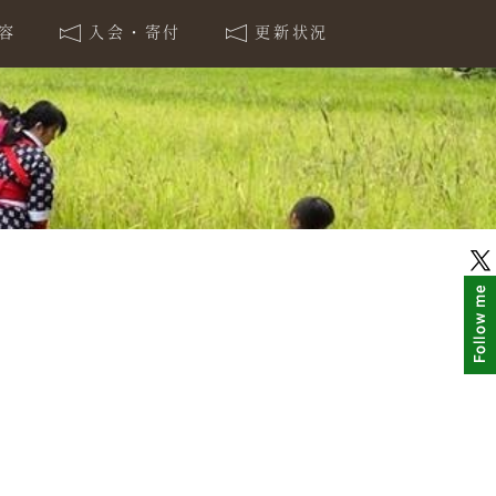
容
入会・寄付
更新状況