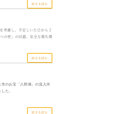
続きを読む
」
響を考慮し、予定しいた日から２
3つの密」の回避、安全な衛生環
続きを読む
上市のお宝「八郎湖」の流入河
をした。
続きを読む